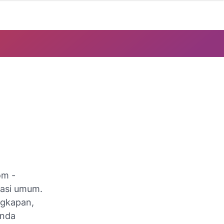
om -
masi umum.
ngkapan,
Anda