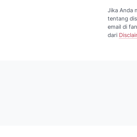
Jika Anda m
tentang di
email di f
dari
Discla