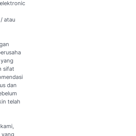
elektronic
/ atau
ngan
berusaha
 yang
 sifat
ekomendasi
tus dan
sebelum
in telah
 kami,
n yang