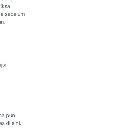
iksa
eka sebelum
un.
jui
pa pun
 di sini.