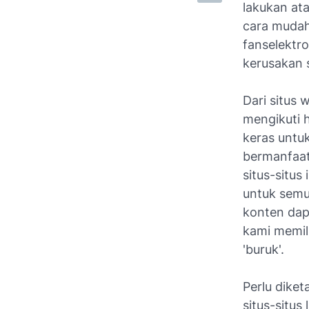
lakukan ata
cara mudah
fanselektr
kerusakan 
Dari situs
mengikuti h
keras untu
bermanfaat 
situs-situs
untuk semua
konten dap
kami memil
'buruk'.
Perlu dike
situs-situs