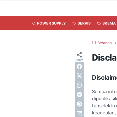
POWER SUPPLY
SERVIS
SKEMA
Beranda
Discl
Disclaim
Semua infor
dipublikas
fanselektr
keandalan, 