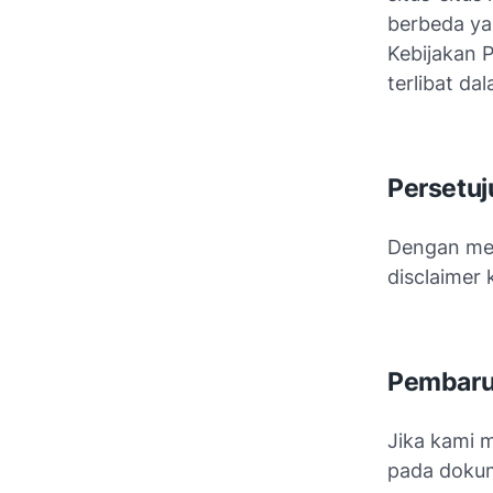
berbeda ya
Kebijakan P
terlibat d
Persetuj
Dengan men
disclaimer
Pembar
Jika kami 
pada dokume