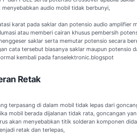
t menyebabkan audio mobil tidak berbunyi,
asi karat pada saklar dan potensio audio amplifier m
umasi atau memberi cairan khusus pembersih potens
enggeser saklar serta memutar potensio secara ber
gan cata tersebut biasanya saklar maupun potensio d
normal kembali pada fanselektronic.blogspot
eran Retak
ang terpasang di dalam mobil tidak lepas dari gonca
tika mobil berada dijalanan tidak rata, goncangan ya
rus akan menyebabkan titik solderan komponen did
enjadi retak dan terlepas,