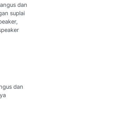
 hangus dan
gan suplai
peaker,
speaker
angus dan
nya