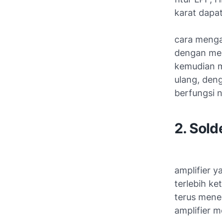
karat dapa
cara mengat
dengan mel
kemudian m
ulang, den
berfungsi 
2. Sold
amplifier y
terlebih ke
terus mene
amplifier m