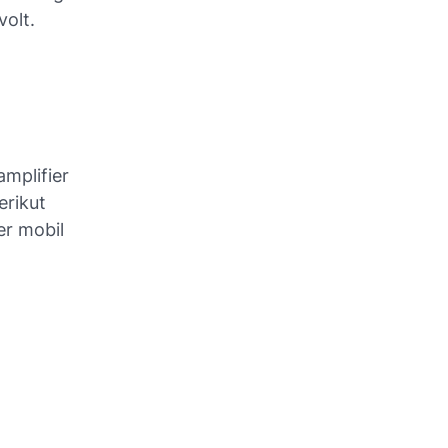
volt.
mplifier
erikut
er mobil