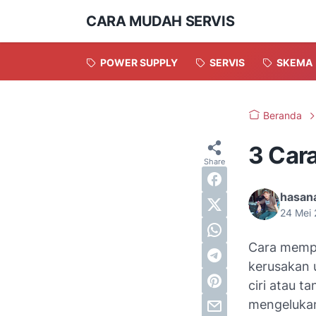
CARA MUDAH SERVIS
POWER SUPPLY
SERVIS
SKEMA
Beranda
3 Car
hasana
24 Mei
Cara mempe
kerusakan 
ciri atau t
mengelukan