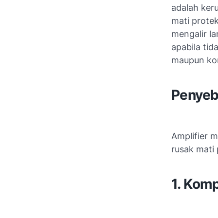
adalah keru
mati prote
mengalir l
apabila ti
maupun kom
Penyeb
Amplifier m
rusak mati
1. Kom