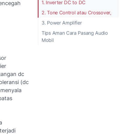
1. Inverter DC to DC
mencegah
2. Tone Control atau Crossover,
3. Power Amplifier
Tips Aman Cara Pasang Audio
Mobil
sor
ier
gangan dc
oleransi (dc
h menyala
batas
a
erjadi