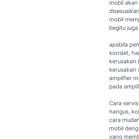
mobil akan 
disesuaikan
mobil memp
begitu jug
apabila pe
konslet, ha
kerusakan 
kerusakan 
amplifier 
pada ampli
Cara servis
hangus, ko
cara muda
mobil deng
yang membe