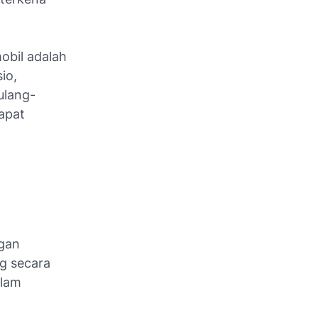
obil adalah
io,
ulang-
apat
ngan
ng secara
alam