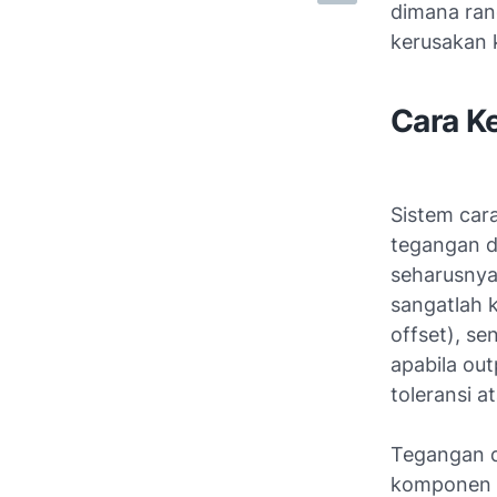
dimana ran
kerusakan 
Cara Ke
Sistem car
tegangan dc
seharusnya
sangatlah k
offset), se
apabila ou
toleransi a
Tegangan d
komponen m