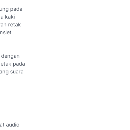
bung pada
a kaki
an retak
nslet
er dengan
retak pada
dang suara
at audio