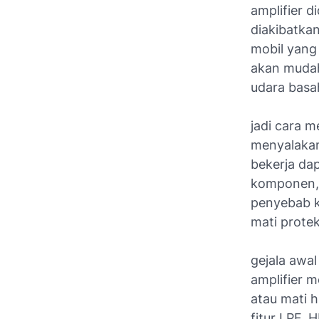
amplifier d
diakibatka
mobil yang 
akan mudah
udara basa
jadi cara m
menyalakan
bekerja d
komponen, 
penyebab ke
mati protek
gejala awal
amplifier 
atau mati h
fitur LPF, 