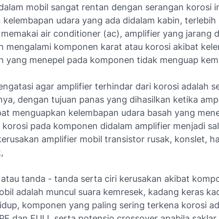
idalam mobil sangat rentan dengan serangan korosi i
n kelembapan udara yang ada didalam kabin, terlebih 
memakai air conditioner (ac), amplifier yang jarang 
 mengalami komponen karat atau korosi akibat ke
h yang menepel pada komponen tidak menguap kemb
engatasi agar amplifier terhindar dari korosi adalah s
ya, dengan tujuan panas yang dihasilkan ketika ampli
apat menguapkan kelembapan udara basah yang men
korosi pada komponen didalam amplifier menjadi sal
rusakan amplifier mobil transistor rusak, konslet, 
,
 atau tanda - tanda serta ciri kerusakan akibat komp
mobil adalah muncul suara kemresek, kadang keras ka
idup, komponen yang paling sering terkena korosi ad
HPF dan FULL serta potensio crossover apabila saklar