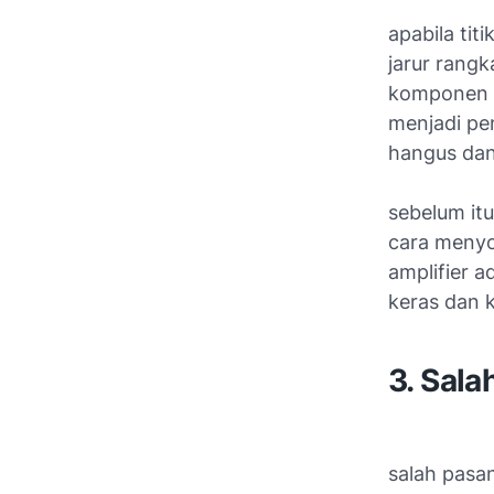
apabila ti
jarur rang
komponen d
menjadi pen
hangus dan
sebelum itu
cara menyo
amplifier a
keras dan 
3. Sal
salah pasa