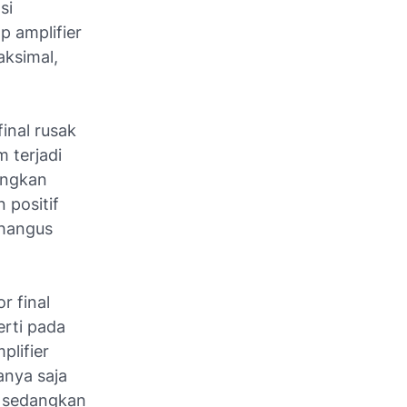
si
p amplifier
aksimal,
inal rusak
 terjadi
angkan
 positif
 hangus
r final
erti pada
plifier
anya saja
 sedangkan