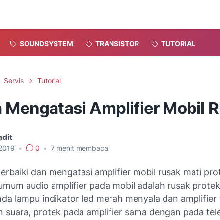
SOUNDSYSTEM
TRANSISTOR
TUTORIAL
Servis
Tutorial
a Mengatasi Amplifier Mobil 
dit
 2019
•
0
•
7
menit membaca
rbaiki dan mengatasi amplifier mobil rusak mati pro
umum audio amplifier pada mobil adalah rusak prote
anda lampu indikator led merah menyala dan amplifier
 suara, protek pada amplifier sama dengan pada tele