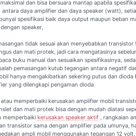
maksimal dan bisa bersuara mantap apabila spesifika
 antara daya amplifier dan daya speaker (watt), setia
unyai spesifikasi baik daya output maupun beban m
a dengan speaker,
masangan tidak sesuai akan menyebabkan transistor f
ngus dan mati protek, jadi cara mengatasinya sebelum
baca buku manual dan sesuaikan spesifikasinya, sed
salah pemasangan kutub tegangan antara negatif dan
mobil hanya mengakibatkan sekering putus dan dioda
fier yang dilengkapi pengaman dioda
 atau memperbaiki kerusakan amplifier mobil transisto
nslet dan mati protek bisa dengan mudah diatasi sep
h memperbaiki
kerusakan speaker aktif
, rangkaian am
an transistor sama dengan amplifier pada umunya, h
dakan ampli mobil menggunakan tegangan 12 volt,