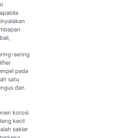
ni
apabila
dinyalakan
lembapan
ali,
ering-sering
fier
empel pada
ah satu
hangus dan
onen korosi
dang kecil
alah saklar
 terkena