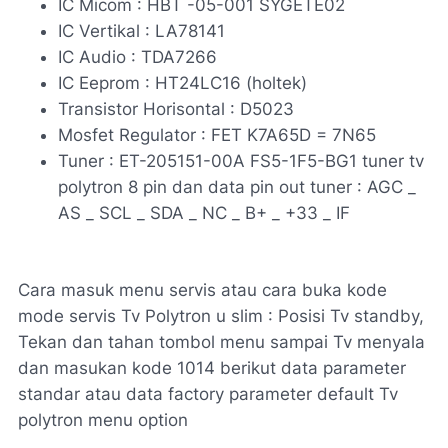
IC Micom : HBT -05-001 SYGETE02
IC Vertikal : LA78141
IC Audio : TDA7266
IC Eeprom : HT24LC16 (holtek)
Transistor Horisontal : D5023
Mosfet Regulator : FET K7A65D = 7N65
Tuner : ET-205151-00A FS5-1F5-BG1 tuner tv
polytron 8 pin dan data pin out tuner : AGC _
AS _ SCL _ SDA _ NC _ B+ _ +33 _ IF
Cara masuk menu servis atau cara buka kode
mode servis Tv Polytron u slim : Posisi Tv standby,
Tekan dan tahan tombol menu sampai Tv menyala
dan masukan kode 1014 berikut data parameter
standar atau data factory parameter default Tv
polytron menu option