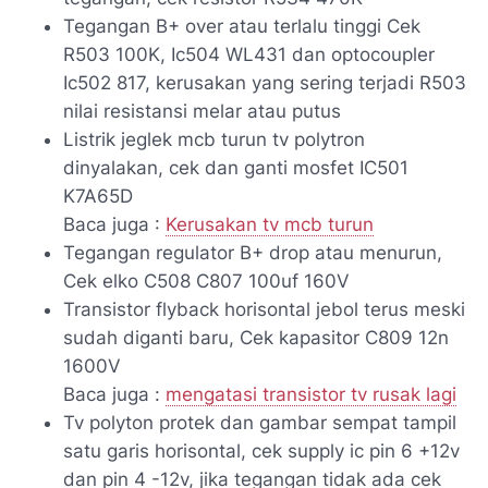
Tegangan B+ over atau terlalu tinggi Cek
R503 100K, Ic504 WL431 dan optocoupler
Ic502 817, kerusakan yang sering terjadi R503
nilai resistansi melar atau putus
Listrik jeglek mcb turun tv polytron
dinyalakan, cek dan ganti mosfet IC501
K7A65D
Baca juga :
Kerusakan tv mcb turun
Tegangan regulator B+ drop atau menurun,
Cek elko C508 C807 100uf 160V
Transistor flyback horisontal jebol terus meski
sudah diganti baru, Cek kapasitor C809 12n
1600V
Baca juga :
mengatasi transistor tv rusak lagi
Tv polyton protek dan gambar sempat tampil
satu garis horisontal, cek supply ic pin 6 +12v
dan pin 4 -12v, jika tegangan tidak ada cek