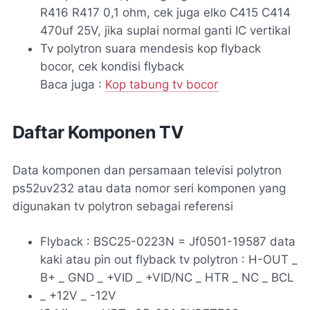
R416 R417 0,1 ohm, cek juga elko C415 C414
470uf 25V, jika suplai normal ganti IC vertikal
Tv polytron suara mendesis kop flyback
bocor, cek kondisi flyback
Baca juga :
Kop tabung tv bocor
Daftar Komponen TV
Data komponen dan persamaan televisi polytron
ps52uv232 atau data nomor seri komponen yang
digunakan tv polytron sebagai referensi
Flyback : BSC25-0223N = Jf0501-19587 data
kaki atau pin out flyback tv polytron : H-OUT _
B+ _ GND _ +VID _ +VID/NC _ HTR _ NC _ BCL
_ +12V _ -12V