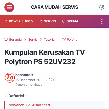
CARA MUDAH SERVIS
POWER SUPPLY
SERVIS
SKEMA
Beranda
Servis
Tutorial
TV Polytron
Kumpulan Kerusakan TV
Polytron PS 52UV232
hasanadit
15 Desember 2019
•
0
4
menit membaca
Daftar Isi
Penyebab TV Susah Start