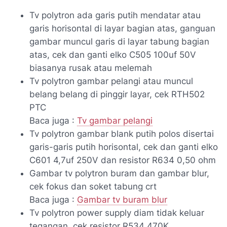
Tv polytron ada garis putih mendatar atau
garis horisontal di layar bagian atas, ganguan
gambar muncul garis di layar tabung bagian
atas, cek dan ganti elko C505 100uf 50V
biasanya rusak atau melemah
Tv polytron gambar pelangi atau muncul
belang belang di pinggir layar, cek RTH502
PTC
Baca juga :
Tv gambar pelangi
Tv polytron gambar blank putih polos disertai
garis-garis putih horisontal, cek dan ganti elko
C601 4,7uf 250V dan resistor R634 0,50 ohm
Gambar tv polytron buram dan gambar blur,
cek fokus dan soket tabung crt
Baca juga :
Gambar tv buram blur
Tv polytron power supply diam tidak keluar
tegangan, cek resistor R534 470K