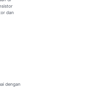
nsistor
tor dan
uai dengan