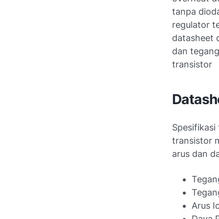
tanpa dioda
regulator t
datasheet d
dan tegang
transistor
Datash
Spesifikas
transistor
arus dan d
Tegan
Tegan
Arus Ic
Daya 