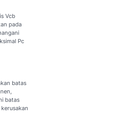
is Vcb
kan pada
nangani
ksimal Pc
kan batas
onen,
hi batas
b kerusakan