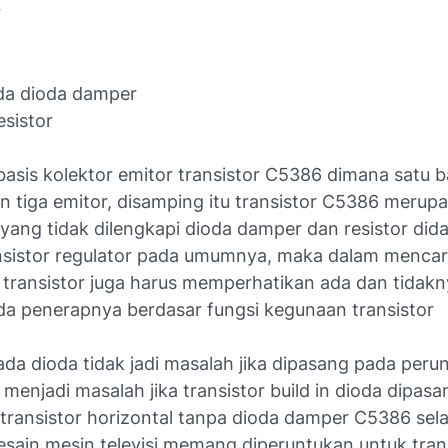
r
ada dioda damper
esistor
basis kolektor emitor transistor C5386 dimana satu b
n tiga emitor, disamping itu transistor C5386 merup
ang tidak dilengkapi dioda damper dan resistor did
ansistor regulator pada umumnya, maka dalam mencar
transistor juga harus memperhatikan ada dan tidakn
a penerapnya berdasar fungsi kegunaan transistor
ada dioda tidak jadi masalah jika dipasang pada peru
 menjadi masalah jika transistor build in dioda dipas
transistor horizontal tanpa dioda damper C5386 sela
esain mesin televisi memang diperuntukan untuk tran