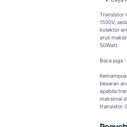
Transistor
1500V, sed
kolektor e
arus maksi
50Watt
Baca juga 
Kemampuan 
besaran ar
apabila tr
maksimal da
transistor 
Penyeb