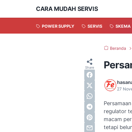
CARA MUDAH SERVIS
POWER SUPPLY
SERVIS
SKEMA
Beranda
Persa
hasana
27 Nov
Persamaan 
regulator t
macam pers
tetapi belu