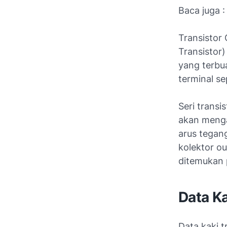
Baca juga 
Transistor 
Transistor
yang terbu
terminal se
Seri trans
akan mengal
arus tegang
kolektor ou
ditemukan
Data K
Data kaki t