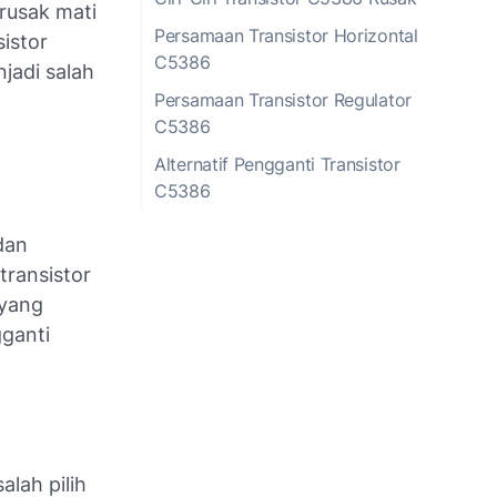
rusak mati
Persamaan Transistor Horizontal
sistor
C5386
jadi salah
Persamaan Transistor Regulator
C5386
Alternatif Pengganti Transistor
C5386
dan
transistor
 yang
gganti
alah pilih