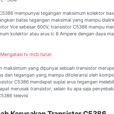
 C5386 mempunyai tegangan maksimum kolektor bas
angkan batas tegangan maksimal yang mampu dialir
mitor Vce sebesar 600V, transistor C5386 mampu me
mum kolektor atau arus Ic 8 Ampere dengan daya ma
:
Mengatasi tv mcb turun
maksimum yang dipunyai sebuah transistor merupa
us dan tegangan yang mampu ditoleransi oleh komp
ansistor C5386 mendapat suplai arus tegangan melebi
pat merusak transistor, selain itu apa saja penyeba
C5386 televisi
ab Kerusakan Transistor C5386