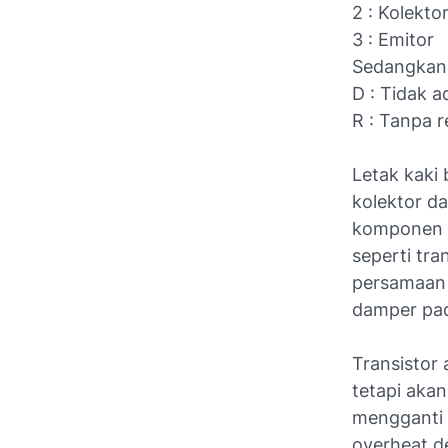
2 : Kolekto
3 : Emitor
Sedangkan
D : Tidak 
R : Tanpa r
Letak kaki 
kolektor da
komponen y
seperti tr
persamaan 
damper pad
Transistor 
tetapi akan
mengganti 
overheat d