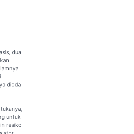
asis, dua
akan
alamnya
i
ya dioda
ntukanya,
ang untuk
in resiko
sistor