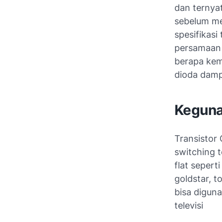
dan ternyat
sebelum me
spesifikasi
persamaan m
berapa kem
dioda damp
Keguna
Transistor
switching t
flat sepert
goldstar, t
bisa diguna
televisi