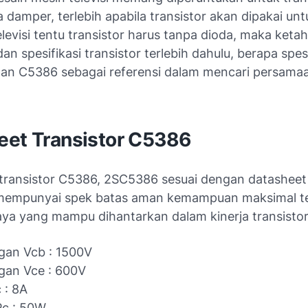
 damper, terlebih apabila transistor akan dipakai unt
elevisi tentu transistor harus tanpa dioda, maka ketah
an spesifikasi transistor terlebih dahulu, berapa spesi
an C5386 sebagai referensi dalam mencari persama
eet Transistor C5386
i transistor C5386, 2SC5386 sesuai dengan datashe
 mempunyai spek batas aman kemampuan maksimal t
aya yang mampu dihantarkan dalam kinerja transisto
gan Vcb : 1500V
gan Vce : 600V
 : 8A
Pc : 50W