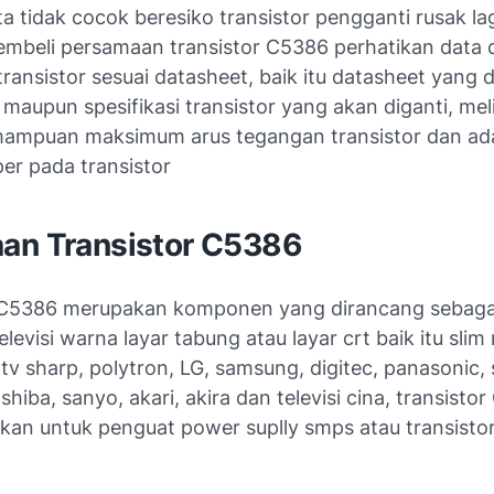
a tidak cocok beresiko transistor pengganti rusak la
mbeli persamaan transistor C5386 perhatikan data 
 transistor sesuai datasheet, baik itu datasheet yang di
aupun spesifikasi transistor yang akan diganti, meli
ampuan maksimum arus tegangan transistor dan ad
er pada transistor
an Transistor C5386
 C5386 merupakan komponen yang dirancang sebaga
elevisi warna layar tabung atau layar crt baik itu sli
i tv sharp, polytron, LG, samsung, digitec, panasonic,
oshiba, sanyo, akari, akira dan televisi cina, transisto
kan untuk penguat power suplly smps atau transistor