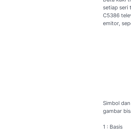
setiap seri
C5386 telev
emitor, se
Simbol dan
gambar bisa
1 : Basis