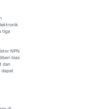
n
lektronik
 tiga
sistor NPN
iberi bias
ut dan
6 dapat
aan di