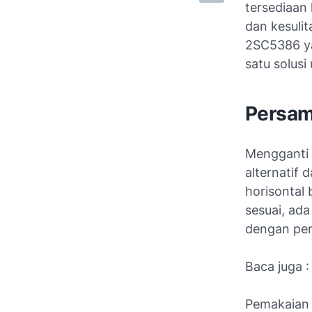
tersediaan
dan kesulit
2SC5386 ya
satu solusi
Persam
Mengganti 
alternatif 
horisontal
sesuai, ad
dengan per
Baca juga 
Pemakaian p