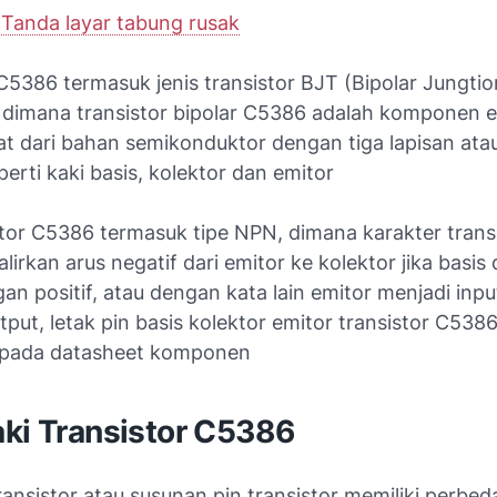
:
Tanda layar tabung rusak
C5386 termasuk jenis transistor BJT (Bipolar Jungtio
) dimana transistor bipolar C5386 adalah komponen e
at dari bahan semikonduktor dengan tiga lapisan atau
perti kaki basis, kolektor dan emitor
istor C5386 termasuk tipe NPN, dimana karakter tran
irkan arus negatif dari emitor ke kolektor jika basis d
an positif, atau dengan kata lain emitor menjadi inp
tput, letak pin basis kolektor emitor transistor C538
 pada datasheet komponen
aki Transistor C5386
ransistor atau susunan pin transistor memiliki perbed