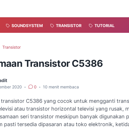
SOUNDSYSTEM
TRANSISTOR
TUTORIAL
Transistor
maan Transistor C5386
dit
ember 2020
•
0
•
10
menit membaca
transistor C5386 yang cocok untuk mengganti trans
elevisi atau transistor horizontal televisi yang rusak,
amaan seri transistor meskipun banyak digunakan pa
m pasti tersedia dipasaran atau toko elektronik, ketid