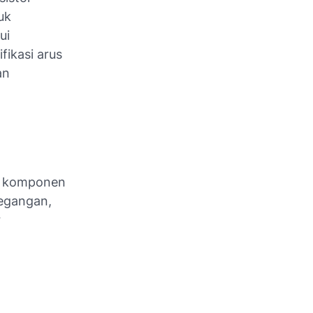
uk
ui
fikasi arus
an
et komponen
egangan,
r