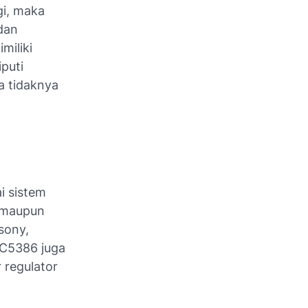
gi, maka
dan
miliki
puti
a tidaknya
i sistem
m maupun
 sony,
r C5386 juga
 regulator