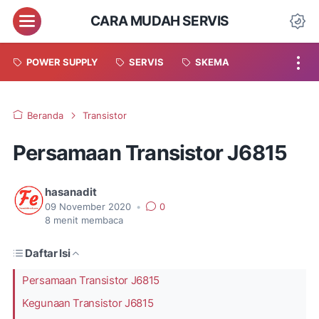
CARA MUDAH SERVIS
POWER SUPPLY
SERVIS
SKEMA
Beranda
Transistor
Persamaan Transistor J6815
hasanadit
09 November 2020
•
0
8
menit membaca
Daftar Isi
Persamaan Transistor J6815
Kegunaan Transistor J6815